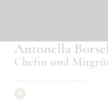
START
ÜBER UNS
DIE KARTE
Antonella Borse
TISCHBUCHUN
Chefin und Mitgrü
G
IMPRESSUM
E-mail:
info@borsellino-ristorante.de