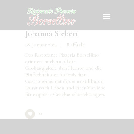
Johanna Siebert
18. Januar 2024
Raffaele
Das Ristorante Pizzeria Borsellino
erinnert mich an all die
START
Großzügigkeit, den Humor und die
Einfachheit der italienischen
ÜBER UNS
Gastronomie mit ihrem unstillbaren
DIE KARTE
Durst nach Leben und ihrer Vorliebe
TISCHBUCHUNG
für exquisite Geschmacksrichtungen.
IMPRESSUM
0