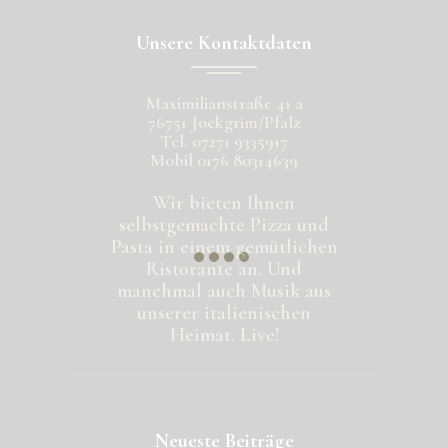
Unsere Kontaktdaten
Maximilianstraße 41 a
76751 Jockgrim/Pfalz
Tel. 07271 9335917
Mobil 0176 80314639
Wir bieten Ihnen
selbstgemachte Pizza und
Pasta in einem gemütlichen
Ristorante an. Und
manchmal auch Musik aus
unserer italienischen
Heimat. Live!
Neueste Beiträge